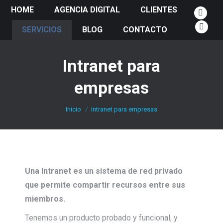
HOME
AGENCIA DIGITAL
CLIENTES
Faceb
SERVICIOS
BLOG
CONTACTO
page
Insta
opens
page
in
open
Intranet para
new
in
empresas
windo
new
wind
Estás aquí:
Inicio
Intranet para empresas
Una Intranet es un sistema de red privado
que permite compartir recursos entre sus
miembros.
Tenemos un producto probado y funcional, y