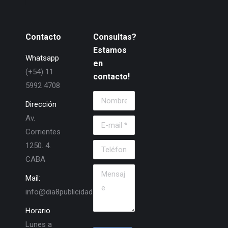
Contacto
Consultas?
Estamos
Whatsapp
en
(+54) 11
contacto!
5992 4708
Nombre *
Dirección
Av.
E-mail *
Corrientes
1250. 4.
Teléfono
CABA
Mensaje
Mail:
info@dia8publicidad.com.ar
Horario
Lunes a