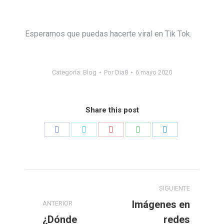
Esperamos que puedas hacerte viral en Tik Tok.
Categoría:
Blog
Por
Dia8
6 mayo 2020
Share this post
Share
Share
Share
Share
Share
on
on
on
on
on
Facebook
Twitter
Pinterest
WhatsApp
LinkedIn
Navegación
SIGUIENTE
entre
Imágenes en
ANTERIOR
¿Dónde
redes