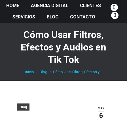
HOME
AGENCIA DIGITAL
CLIENTES
Faceb
SERVICIOS
BLOG
CONTACTO
page
Insta
opens
page
Cómo Usar Filtros,
in
open
new
in
Efectos y Audios en
windo
new
wind
Tik Tok
Estás aquí:
Inicio
Blog
Cómo Usar Filtros, Efectos y…
Blog
MAY
6