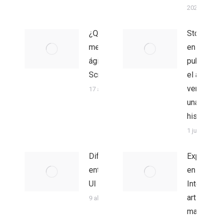
2022
¿Qué son las
Storytelli
metodologías
en
ágiles y
publicidad
Scrum?
el arte de
vender c
17 agosto 2021
una buen
historia
1 junio 2021
Diferencia
Expertos
entre UX y
en
UI
Inteligenc
artificial y
9 abril 2021
machine